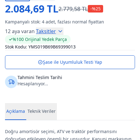
2.084,69 TL
2.779,58 TL
-%
25
Kampanyalı stok:
4
adet, fazlası normal fiyattan
12 aya varan
Taksitler
%100 Orijinal Yedek Parça
Stok Kodu:
YMS019B69B69399013
Şase ile Uyumluluk Testi Yap
Tahmini Teslim Tarihi
Hesaplanıyor...
Açıklama
Teknik Veriler
Doğru amortisör seçimi, ATV ve traktör performansını
doğrudan etkileyen önemli bir unsurdur. Kanuni markasının