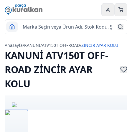
Hesabım
Sepet
Anasayfa
/
KANUNİ
/
ATV150T OFF-ROAD
/
ZİNCİR AYAR KOLU
KANUNİ ATV150T OFF-
ROAD ZİNCİR AYAR
KOLU