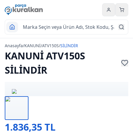
Hesabım
Sepet
Anasayfa
/
KANUNİ
/
ATV150S
/
SİLİNDİR
KANUNİ ATV150S
SİLİNDİR
1.836,35 TL