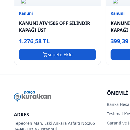
Kanuni
Kanuni
KANUNİ ATV150S OFF SİLİNDİR
KANUNİ
KAPAĞI ÜST
KAPAĞI
1.276,58 TL
399,39
Sepete Ekle
ÖNEMLİ 
Banka Hesa
Teslimat Koş
ADRES
Garanti ve İ
Tepeören Mah. Eski Ankara Asfaltı No:206
34940 Tuzla / İstanbul