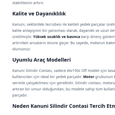
stabilitesini artırır.
Kalite ve Dayanıklılık
Kanuni, sektördeki tecrübesi ile kaliteli yedek parçalar üret
kalite anlayışının bir yansıması olarak, dayanıklı ve uzun 
üretilmiştir.
Yüksek sıcaklık ve basınca
karşı direnç göster
artırırken arızaların önüne geçer. Bu sayede, motorun bak
olursunuz.
Uyumlu Araç Modelleri
Kanuni Silindir Contası, sadece Atv150s Off modeli için ta
kullanıcıları için ideal bir yedek parçadır.
Motor
grubunun bu
verimle çalışabilmesi için gereklidir. Silindir contası, moto
artıran bir unsur olduğundan, bu modele sahip tüm kullanıc
parçadır.
Neden Kanuni Silindir Contasi Tercih Etm