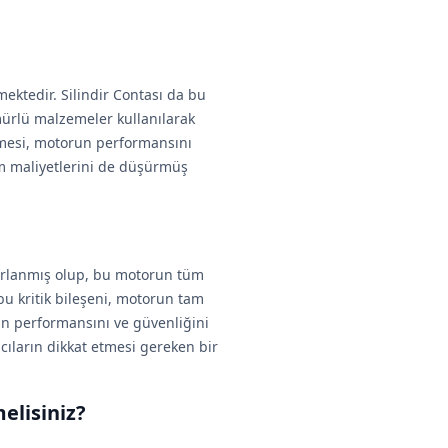
mektedir. Silindir Contası da bu
ömürlü malzemeler kullanılarak
mesi, motorun performansını
ım maliyetlerini de düşürmüş
sarlanmış olup, bu motorun tüm
 kritik bileşeni, motorun tam
run performansını ve güvenliğini
ıların dikkat etmesi gereken bir
elisiniz?