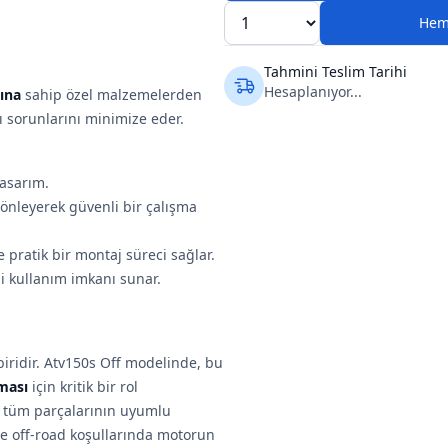
Hem
Tahmini Teslim Tarihi
Hesaplanıyor...
ına
sahip özel malzemelerden
tı sorunlarını minimize eder.
tasarım.
 önleyerek güvenli bir çalışma
e pratik bir montaj süreci sağlar.
i kullanım imkanı sunar.
biridir. Atv150s Off modelinde, bu
ması
için kritik bir rol
n tüm parçalarının uyumlu
de off-road koşullarında motorun