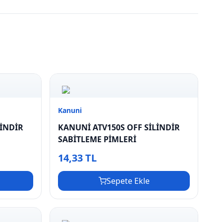
Kanuni
LİNDİR
KANUNİ ATV150S OFF SİLİNDİR
SABİTLEME PİMLERİ
14,33 TL
Sepete Ekle