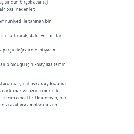
çısından birçok avantaj
ir bazı nedenler:
emnuniyeti ile tanınan bir
ını artırarak, daha verimli bir
k parça değiştirme ihtiyacını
sahip olduğu için kolaylıkla temin
motorunuz için ihtiyaç duyduğunuz
ızı artırmak ve uzun ömürlü bir
ir seçim olacaktır. Unutmayın, her
rinizi azaltarak motorunuzun