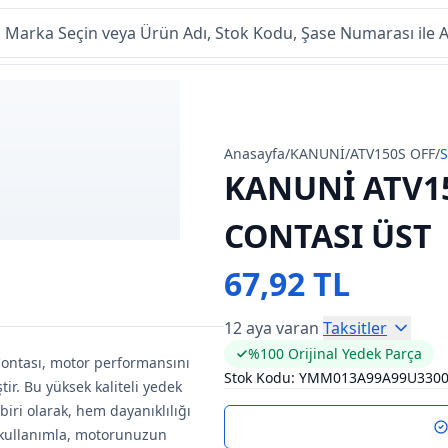
Anasayfa
/
KANUNİ
/
ATV150S OFF
/
S
KANUNİ ATV15
CONTASI ÜST
67,92 TL
12 aya varan
Taksitler
%100 Orijinal Yedek Parça
Contası, motor performansını
Stok Kodu:
YMM013A99A99U330
ir. Bu yüksek kaliteli yedek
iri olarak, hem dayanıklılığı
e kullanımla, motorunuzun