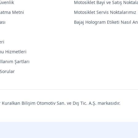
Güvenlik
Motosiklet Bayi ve Satış Noktal
latma Metni
Motosiklet Servis Noktalarımız
ası
Bajaj Hologram Etiketi Nasıl Anl
eri
mu Hizmetleri
llanım Şartları
 Sorular
uralkan Bilişim Otomotiv San. ve Dış Tic. A.Ş. markasıdır.