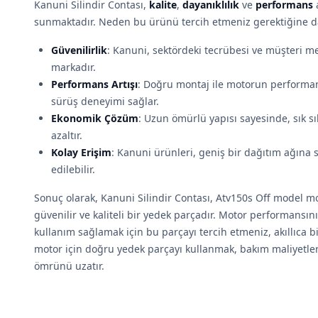
Kanuni Silindir Contası,
kalite
,
dayanıklılık
ve
performans
a
sunmaktadır. Neden bu ürünü tercih etmeniz gerektiğine da
Güvenilirlik
: Kanuni, sektördeki tecrübesi ve müşteri m
markadır.
Performans Artışı
: Doğru montaj ile motorun performans
sürüş deneyimi sağlar.
Ekonomik Çözüm
: Uzun ömürlü yapısı sayesinde, sık sı
azaltır.
Kolay Erişim
: Kanuni ürünleri, geniş bir dağıtım ağına 
edilebilir.
Sonuç olarak, Kanuni Silindir Contası, Atv150s Off model 
güvenilir ve kaliteli bir yedek parçadır. Motor performansın
kullanım sağlamak için bu parçayı tercih etmeniz, akıllıca b
motor için doğru yedek parçayı kullanmak, bakım maliyetle
ömrünü uzatır.