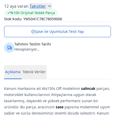
12 aya varan
Taksitler
%100 Orijinal Yedek Parça
Stok Kodu:
YMS041C78C78059006
Şase ile Uyumluluk Testi Yap
Tahmini Teslim Tarihi
Hesaplanıyor...
Açıklama
Teknik Veriler
Kanuni markasına ait Atv150s Off modelinin
salincak
parçası,
motorsiklet kullanıcılarının ihtiyaçlarına uygun olarak
tasarlanmış, dayanıklı ve yüksek performans sunan bir
üründür. Bu parça, aracınızın
sase
yapısına mükemmel uyum
sağlar ve sürüş deneyiminizi önemli ölçüde iyileştirir. Kanuni