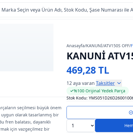
Anasayfa
/
KANUNİ
/
ATV150S OFF
/
F
KANUNİ ATV15
469,28 TL
12 aya varan
Taksitler
%100 Orijinal Yedek Parça
Stok Kodu:
YMS051D26D2600100
parçaların seçilmesi büyük önem
na uygun olarak tasarlanmış bir
fren balatası, dayanıklı
Hem
ırmak için vazgeçilmez bir