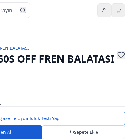
Hesabım
Sepetim
REN BALATASI
0S OFF FREN BALATASI
6
Şase ile Uyumluluk Testi Yap
en Al
Sepete Ekle