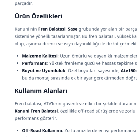
parçadır.
Ürün Özellikleri
Kanuni'nin
Fren Balatasi
,
Sase
grubunda yer alan bir parça 
sistemine yönelik tasarlanmıştır. Bu fren balatası, yüksek k
olup, aşınma direnci ve ısıya dayanıklılığı ile dikkat çekmekt
Malzeme Kalitesi
: Uzun ömürlü ve dayanıklı malzemeler k
Performans
: Yüksek frenleme gücü ve hassas tepkime s
Boyut ve Uyumluluk
: Özel boyutları sayesinde,
Atv150s
bu da montaj sırasında ek bir ayar gerektirmeden doğr
Kullanım Alanları
Fren balatası, ATV'lerin güvenli ve etkili bir şekilde durabil
Kanuni Fren Balatasi
, özellikle off-road sürüşlerde ve zorlu
performans gösterir.
Off-Road Kullanımı
: Zorlu arazilerde en iyi performans