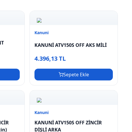
Kanuni
NT
KANUNİ ATV150S OFF AKS MİLİ
4.396,13 TL
Sepete Ekle
Kanuni
NCİR
KANUNİ ATV150S OFF ZİNCİR
çin)
DİŞLİ ARKA