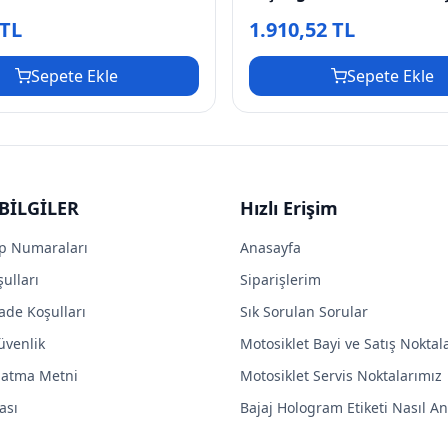
 TL
1.910,52 TL
Sepete Ekle
Sepete Ekle
BİLGİLER
Hızlı Erişim
p Numaraları
Anasayfa
ulları
Siparişlerim
ade Koşulları
Sık Sorulan Sorular
Güvenlik
Motosiklet Bayi ve Satış Noktal
latma Metni
Motosiklet Servis Noktalarımız
ası
Bajaj Hologram Etiketi Nasıl Anl