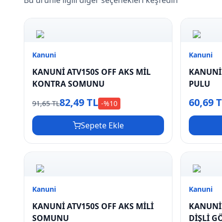
Bu ürünle ilgili diğer seçenekleri keşfedin
Kanuni
Kanuni
KANUNİ ATV150S OFF AKS MİL
KANUNİ 
KONTRA SOMUNU
PULU
82,49 TL
60,69 
91,65 TL
-%
10
Sepete Ekle
Kanuni
Kanuni
KANUNİ ATV150S OFF AKS MİLİ
KANUNİ 
SOMUNU
DİŞLİ G