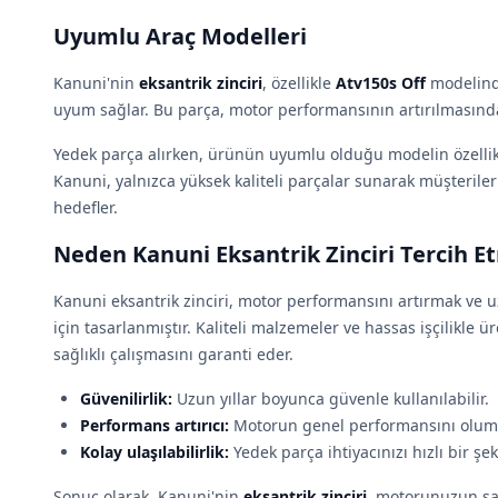
Uyumlu Araç Modelleri
Kanuni'nin
eksantrik zinciri
, özellikle
Atv150s Off
modelind
uyum sağlar. Bu parça, motor performansının artırılmasında 
Yedek parça alırken, ürünün uyumlu olduğu modelin özellik
Kanuni, yalnızca yüksek kaliteli parçalar sunarak müşterile
hedefler.
Neden Kanuni Eksantrik Zinciri Tercih Et
Kanuni eksantrik zinciri, motor performansını artırmak ve
için tasarlanmıştır. Kaliteli malzemeler ve hassas işçilikle
sağlıklı çalışmasını garanti eder.
Güvenilirlik:
Uzun yıllar boyunca güvenle kullanılabilir.
Performans artırıcı:
Motorun genel performansını olumlu
Kolay ulaşılabilirlik:
Yedek parça ihtiyacınızı hızlı bir şek
Sonuç olarak, Kanuni'nin
eksantrik zinciri
, motorunuzun sağ