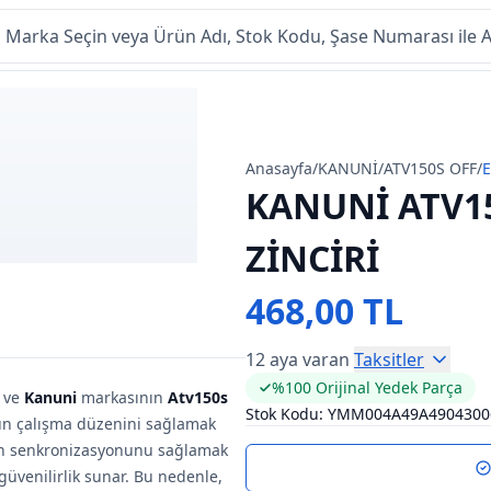
Anasayfa
/
KANUNİ
/
ATV150S OFF
/
E
KANUNİ ATV1
ZİNCİRİ
468,00 TL
12 aya varan
Taksitler
%100 Orijinal Yedek Parça
r ve
Kanuni
markasının
Atv150s
Stok Kodu:
YMM004A49A4904300
un çalışma düzenini sağlamak
erin senkronizasyonunu sağlamak
güvenilirlik sunar. Bu nedenle,