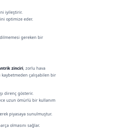
iyileştirir.
ini optimize eder.
edilmemesi gereken bir
ntrik zinciri
, zorlu hava
ı kaybetmeden çalışabilen bir
ı direnç gösterir.
ece uzun ömürlü bir kullanım
ilerek piyasaya sunulmuştur.
parça olmasını sağlar.