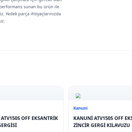
ve performans sunan bu ürün ile
niz. Yedek parça ihtiyaçlarınızda
uz.
Kanuni
ATV150S OFF EKSANTRİK
KANUNİ ATV150S OFF EK
GERGİSİ
ZİNCİR GERGİ KILAVUZU