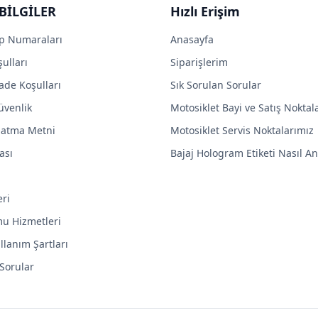
BİLGİLER
Hızlı Erişim
p Numaraları
Anasayfa
ulları
Siparişlerim
ade Koşulları
Sık Sorulan Sorular
Güvenlik
Motosiklet Bayi ve Satış Noktal
latma Metni
Motosiklet Servis Noktalarımız
ası
Bajaj Hologram Etiketi Nasıl Anl
eri
mu Hizmetleri
llanım Şartları
 Sorular