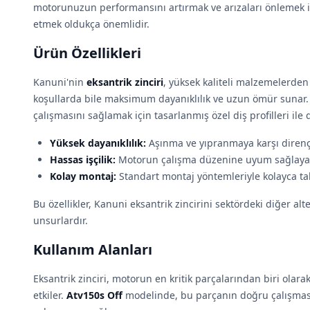
motorunuzun performansını artırmak ve arızaları önlemek içi
etmek oldukça önemlidir.
Ürün Özellikleri
Kanuni'nin
eksantrik zinciri
, yüksek kaliteli malzemelerden 
koşullarda bile maksimum dayanıklılık ve uzun ömür suna
çalışmasını sağlamak için tasarlanmış özel diş profilleri ile d
Yüksek dayanıklılık:
Aşınma ve yıpranmaya karşı dirençl
Hassas işçilik:
Motorun çalışma düzenine uyum sağlayacak
Kolay montaj:
Standart montaj yöntemleriyle kolayca takı
Bu özellikler, Kanuni eksantrik zincirini sektördeki diğer al
unsurlardır.
Kullanım Alanları
Eksantrik zinciri, motorun en kritik parçalarından biri ola
etkiler.
Atv150s Off
modelinde, bu parçanın doğru çalışmas