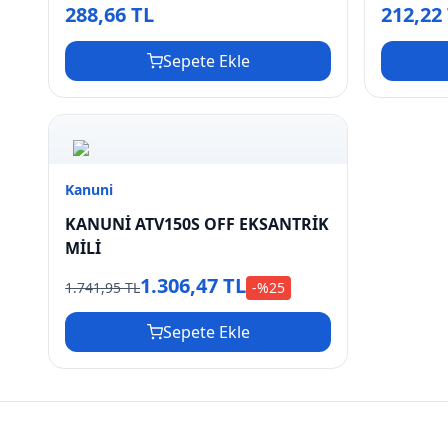
288,66 TL
212,22
Sepete Ekle
Kanuni
KANUNİ ATV150S OFF EKSANTRİK
MİLİ
1.306,47 TL
1.741,95 TL
-%
25
Sepete Ekle