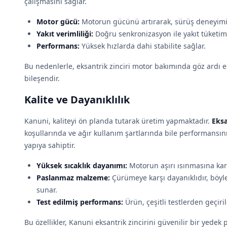
çalışmasını sağlar.
Motor gücü:
Motorun gücünü artırarak, sürüş deneyimini 
Yakıt verimliliği:
Doğru senkronizasyon ile yakıt tüketim
Performans:
Yüksek hızlarda dahi stabilite sağlar.
Bu nedenlerle, eksantrik zinciri motor bakımında göz ardı 
bileşendir.
Kalite ve Dayanıklılık
Kanuni, kaliteyi ön planda tutarak üretim yapmaktadır.
Eksa
koşullarında ve ağır kullanım şartlarında bile performansın
yapıya sahiptir.
Yüksek sıcaklık dayanımı:
Motorun aşırı ısınmasına karş
Paslanmaz malzeme:
Çürümeye karşı dayanıklıdır, böyl
sunar.
Test edilmiş performans:
Ürün, çeşitli testlerden geçir
Bu özellikler, Kanuni eksantrik zincirini güvenilir bir yedek 