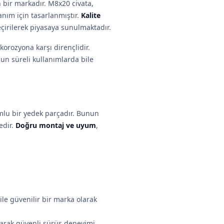
 bir markadır. M8x20 civata,
nım için tasarlanmıştır.
Kalite
eçirilerek piyasaya sunulmaktadır.
orozyona karşı dirençlidir.
uzun süreli kullanımlarda bile
lu bir yedek parçadır. Bunun
edir.
Doğru montaj ve uyum
,
ile güvenilir bir marka olarak
ırarak güvenli sürüş deneyimi