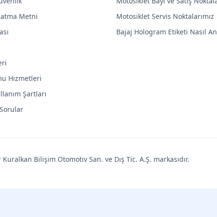
Güvenlik
Motosiklet Bayi ve Satış Noktal
latma Metni
Motosiklet Servis Noktalarımız
ası
Bajaj Hologram Etiketi Nasıl Anl
eri
mu Hizmetleri
llanım Şartları
 Sorular
uralkan Bilişim Otomotiv San. ve Dış Tic. A.Ş. markasıdır.