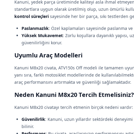
Kanuni, yedek parça üretiminde kaliteyi asla ihmal etmeyen
standartlara uygun olarak üretilmiş olup, uzun ömürlü kulla
kontrol süreçleri
sayesinde her bir parça, sıkı testlerden g
Paslanmazlık
: Özel kaplamaları sayesinde paslanma ve k
Yüksek Mukavemet
: Zorlu koşullara dayanıklı yapısı, 
güvenilirliğini korur.
Uyumlu Araç Modelleri
Kanuni M8x20 civata, ATV150s Off modeli ile tamamen uyum
yanı sıra, farklı motosiklet modellerinde de kullanılabilmekt
araç performansını artırmakta ve güvenliği sağlamaktadır.
Neden Kanuni M8x20 Tercih Etmelisiniz?
Kanuni M8x20 civatayı tercih etmenin birçok nedeni vardır:
Güvenilirlik
: Kanuni, uzun yıllardır sektördeki deneyimi 
bilinir.
Performans
: Bu civata, araçlarınızın performansını art