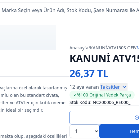
Anasayfa
/
KANUNİ
/
ATV150S OFF
/
KANUNİ ATV15
26,37 TL
12 aya varan
Taksitler
yaçlarına özel olarak tasarlanmış
%100 Orijinal Yedek Parça
umlu olan bu standart civata,
Stok Kodu:
NC200006_RE000_
etler ve ATV'ler için kritik öneme
in ideal bir seçimdir.
Hem
makta olup, aşağıdaki özellikleri