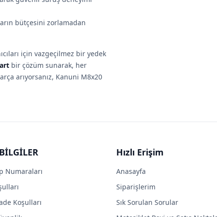
cıların bütçesini zorlamadan
cıları için vazgeçilmez bir yedek
art
bir çözüm sunarak, her
k parça arıyorsanız, Kanuni M8x20
BİLGİLER
Hızlı Erişim
p Numaraları
Anasayfa
ulları
Siparişlerim
ade Koşulları
Sık Sorulan Sorular