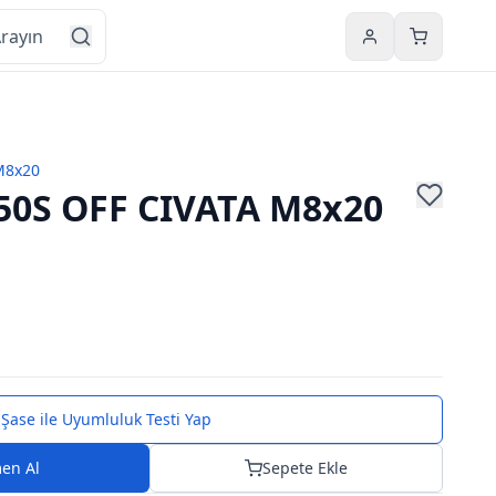
Hesabım
Sepetim
M8x20
0S OFF CIVATA M8x20
Şase ile Uyumluluk Testi Yap
en Al
Sepete Ekle