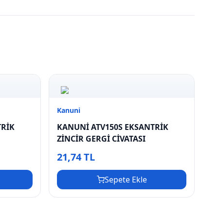
Kanuni
TRİK
KANUNİ ATV150S EKSANTRİK
ZİNCİR GERGİ CİVATASI
21,74 TL
Sepete Ekle