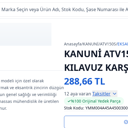
Anasayfa
/
KANUNİ
/
ATV150S
/
EKSA
KANUNİ ATV1
KILAVUZ KARŞ
288,66 TL
 modeli için özel olarak
rmak ve eksantrik zincirin düzgün
12 aya varan
Taksitler
n genel sağlığı ve verimliliği
%100 Orijinal Yedek Parça
 hassas mühendislik ile üretilen
Stok Kodu:
YMM004A45A4500300
nur.