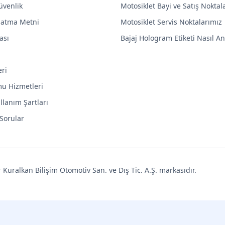
Güvenlik
Motosiklet Bayi ve Satış Noktal
latma Metni
Motosiklet Servis Noktalarımız
ası
Bajaj Hologram Etiketi Nasıl Anl
eri
mu Hizmetleri
llanım Şartları
 Sorular
uralkan Bilişim Otomotiv San. ve Dış Tic. A.Ş. markasıdır.