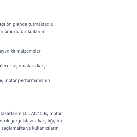
ığı ön planda tutmaktadır.
uzun ömürlü bir kullanım
dayanıklı malzemeler
ilecek aşınmalara karşı
nde, motor performansının
 tasarlanmıştır. Atv150s, motor
trik gergi kilavuz karşılığı, bu
 sağlamakta ve kullanıcıların