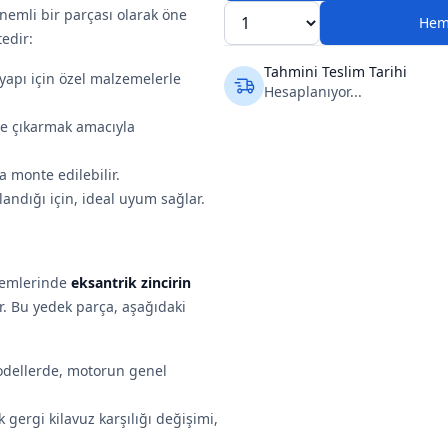
önemli bir parçası olarak öne
Hem
tedir:
Tahmini Teslim Tarihi
 yapı için özel malzemelerle
Hesaplanıyor...
ye çıkarmak amacıyla
a monte edilebilir.
landığı için, ideal uyum sağlar.
stemlerinde
eksantrik zincirin
r. Bu yedek parça, aşağıdaki
modellerde, motorun genel
k gergi kilavuz karşılığı değişimi,