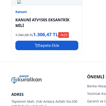
Kanuni
KANUNİ ATV150S EKSANTRİK
MİLİ
1.306,47 TL
1.741,95 TL
-%
25
Sepete Ekle
ÖNEMLİ 
Banka Hesa
Teslimat Koş
ADRES
Garanti ve İ
Tepeören Mah. Eski Ankara Asfaltı No:206