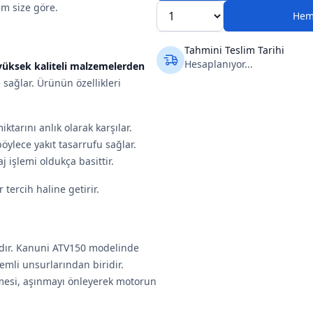
am size göre.
Hem
Tahmini Teslim Tarihi
Hesaplanıyor...
yüksek kaliteli malzemelerden
e sağlar. Ürünün özellikleri
tarını anlık olarak karşılar.
böylece yakıt tasarrufu sağlar.
 işlemi oldukça basittir.
tercih haline getirir.
çadır. Kanuni ATV150 modelinde
mli unsurlarından biridir.
enmesi, aşınmayı önleyerek motorun