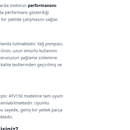
ımlarda motorun
performansını
ında performans gösterdiği
r şekilde çalışmasını sağlar.
landa tutmaktadır. Yağ pompası,
r. Ürün, uzun ömürlü kullanımı
motorunuzun yağlama sistemine
alite testlerinden geçirilmiş ve
ıştır. ATV150 modeline tam uyum
lanılabilmektedir. Uyumlu
 Bu sayede, geniş bir yedek parça
ktedir.
siniz?