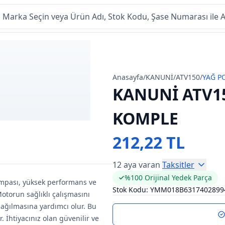
Anasayfa
/
KANUNİ
/
ATV150
/
YAĞ P
KANUNİ ATV1
KOMPLE
212,22 TL
12 aya varan
Taksitler
%100 Orijinal Yedek Parça
mpası, yüksek performans ve
Stok Kodu:
YMM018B6317402899
otorun sağlıklı çalışmasını
ağılmasına yardımcı olur. Bu
 İhtiyacınız olan güvenilir ve