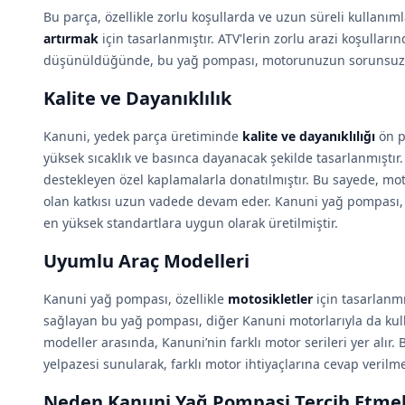
Bu parça, özellikle zorlu koşullarda ve uzun süreli kullan
artırmak
için tasarlanmıştır. ATV'lerin zorlu arazi koşullar
düşünüldüğünde, bu yağ pompası, motorunuzun sorunsuz bi
Kalite ve Dayanıklılık
Kanuni, yedek parça üretiminde
kalite ve dayanıklılığı
ön p
yüksek sıcaklık ve basınca dayanacak şekilde tasarlanmıştı
destekleyen özel kaplamalarla donatılmıştır. Bu sayede, 
olan katkısı uzun vadede devam eder. Kanuni yağ pompası, k
en yüksek standartlara uygun olarak üretilmiştir.
Uyumlu Araç Modelleri
Kanuni yağ pompası, özellikle
motosikletler
için tasarlanm
sağlayan bu yağ pompası, diğer Kanuni motorlarıyla da kul
modeller arasında, Kanuni’nin farklı motor serileri yer alır.
yelpazesi sunularak, farklı motor ihtiyaçlarına cevap verilme
Neden Kanuni Yağ Pompasi Tercih Etmeli