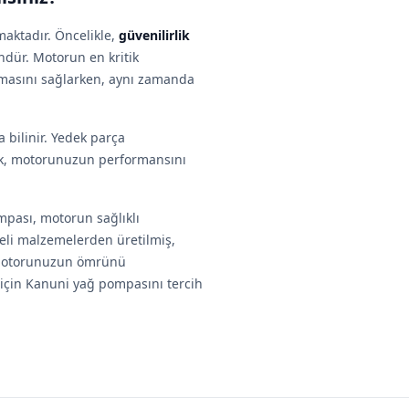
aktadır. Öncelikle,
güvenilirlik
ndür. Motorun en kritik
şmasını sağlarken, aynı zamanda
 bilinir. Yedek parça
rek, motorunuzun performansını
pası, motorun sağlıklı
teli malzemelerden üretilmiş,
 motorunuzun ömrünü
için Kanuni yağ pompasını tercih