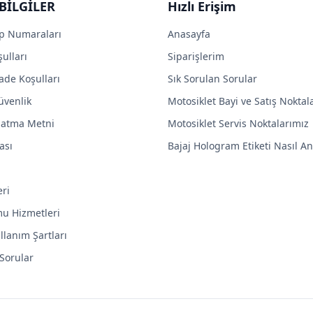
BİLGİLER
Hızlı Erişim
p Numaraları
Anasayfa
ulları
Siparişlerim
ade Koşulları
Sık Sorulan Sorular
Güvenlik
Motosiklet Bayi ve Satış Noktal
latma Metni
Motosiklet Servis Noktalarımız
ası
Bajaj Hologram Etiketi Nasıl Anl
eri
mu Hizmetleri
llanım Şartları
 Sorular