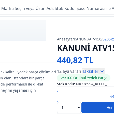
Anasayfa
/
KANUNİ
/
ATV150
/
6205R
KANUNİ ATV1
440,82 TL
12 aya varan
Taksitler
sek kaliteli yedek parça çözümleri
%100 Orijinal Yedek Parça
n olan, standart bir parça
Stok Kodu:
NR228994_RE000_
de performansı ile dikkat
eneyimi yaşaması için
Hem