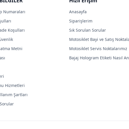
BİLGİLER
Hızlı Erişim
p Numaraları
Anasayfa
ulları
Siparişlerim
ade Koşulları
Sık Sorulan Sorular
Güvenlik
Motosiklet Bayi ve Satış Noktal
latma Metni
Motosiklet Servis Noktalarımız
ası
Bajaj Hologram Etiketi Nasıl Anl
eri
mu Hizmetleri
llanım Şartları
 Sorular