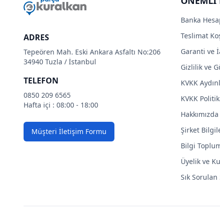
ÖNEMLİ 
Banka Hesa
Teslimat Koş
ADRES
Garanti ve İ
Tepeören Mah. Eski Ankara Asfaltı No:206
34940 Tuzla / İstanbul
Gizlilik ve 
TELEFON
KVKK Aydın
0850 209 6565
KVKK Politik
Hafta içi : 08:00 - 18:00
Hakkımızda
Şirket Bilgil
Müşteri İletişim Formu
Bilgi Toplu
Üyelik ve Ku
Sık Sorulan