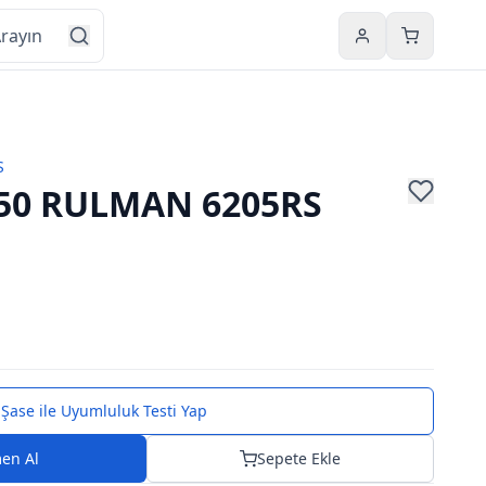
Hesabım
Sepetim
S
50 RULMAN 6205RS
Şase ile Uyumluluk Testi Yap
en Al
Sepete Ekle