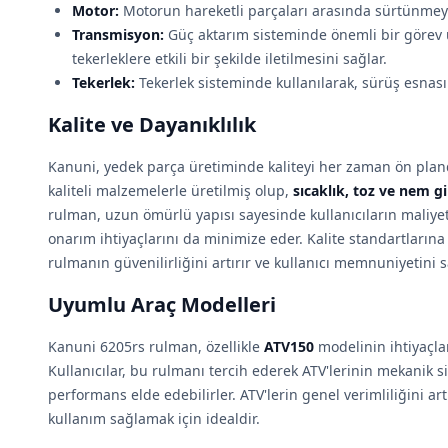
Motor:
Motorun hareketli parçaları arasında sürtünmeyi a
Transmisyon:
Güç aktarım sisteminde önemli bir görev 
tekerleklere etkili bir şekilde iletilmesini sağlar.
Tekerlek:
Tekerlek sisteminde kullanılarak, sürüş esnasın
Kalite ve Dayanıklılık
Kanuni, yedek parça üretiminde kaliteyi her zaman ön plan
kaliteli malzemelerle üretilmiş olup,
sıcaklık, toz ve nem gi
rulman, uzun ömürlü yapısı sayesinde kullanıcıların maliyet
onarım ihtiyaçlarını da minimize eder. Kalite standartların
rulmanın güvenilirliğini artırır ve kullanıcı memnuniyetini s
Uyumlu Araç Modelleri
Kanuni 6205rs rulman, özellikle
ATV150
modelinin ihtiyaçlar
Kullanıcılar, bu rulmanı tercih ederek ATV'lerinin mekanik s
performans elde edebilirler. ATV'lerin genel verimliliğini a
kullanım sağlamak için idealdir.