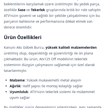
beklentilerini karşılamak üzere üretilmiştir. Bu yedek parça,
özellikle
Sase
ve
Tekerlek
gruplarında kritik bir role sahiptir.
ATV'nizin güvenli ve sağlıklı bir şekilde çalışabilmesi için bu
parçanın kalitesine ve performansına dikkat etmek son
derece önemlidir.
Ürün Özellikleri
Kanuni Aks Göbek Burcu,
yüksek kaliteli malzemelerden
üretilmiş olup, dayanıklılığı ve güvenilirliği ile ön plana
çıkmaktadır. Bu ürün, Atv125 Off modelinin tekerlek
sisteminin düzgün çalışmasını sağlamak için özel olarak
tasarlanmıştır.
Malzeme
: Yüksek mukavemetli metal alaşım
Ağırlık
: Hafif yapısı ile montaj kolaylığı sağlar
Uyumluluk
: ATV'nizin tekerlek sistemi ile mükemmel
uyum sağlar
Bu özellikler, sürüş deneyiminizi iyileştirirken, aynı zamanda