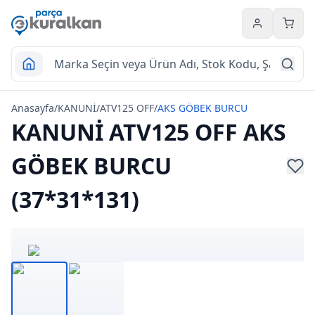
Hesabım
Sepet
Anasayfa
/
KANUNİ
/
ATV125 OFF
/
AKS GÖBEK BURCU
KANUNİ ATV125 OFF AKS
GÖBEK BURCU
(37*31*131)