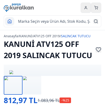
Hesabım
Sepet
Anasayfa
/
KANUNİ
/
ATV125 OFF 2019
/
SALINCAK TUTUCU
KANUNİ ATV125 OFF
2019 SALINCAK TUTUCU
812,97 TL
1.083,96 TL
-%
25