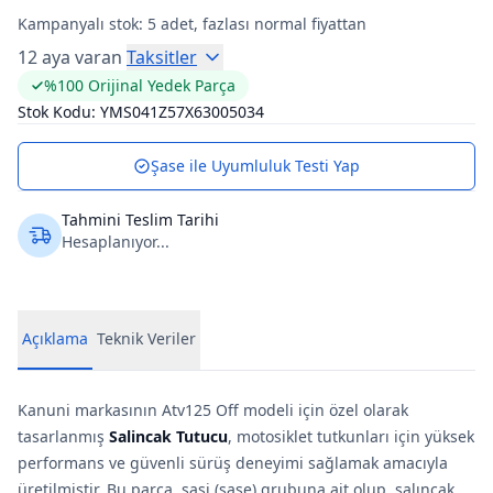
Kampanyalı stok:
5
adet, fazlası normal fiyattan
12 aya varan
Taksitler
%100 Orijinal Yedek Parça
Stok Kodu:
YMS041Z57X63005034
Şase ile Uyumluluk Testi Yap
Tahmini Teslim Tarihi
Hesaplanıyor...
Açıklama
Teknik Veriler
Kanuni markasının Atv125 Off modeli için özel olarak
tasarlanmış
Salincak Tutucu
, motosiklet tutkunları için yüksek
performans ve güvenli sürüş deneyimi sağlamak amacıyla
üretilmiştir. Bu parça, şasi (sase) grubuna ait olup, salıncak