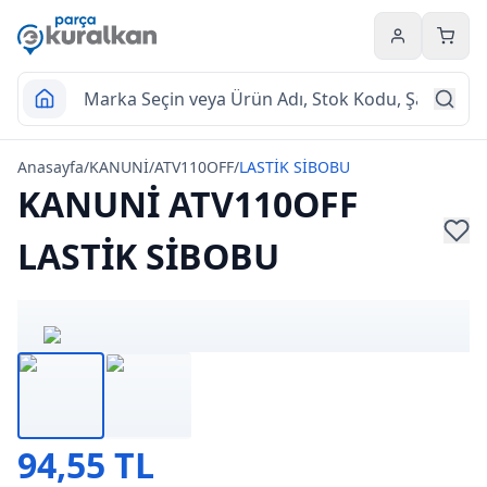
Hesabım
Sepet
Anasayfa
/
KANUNİ
/
ATV110OFF
/
LASTİK SİBOBU
KANUNİ ATV110OFF
LASTİK SİBOBU
94,55 TL